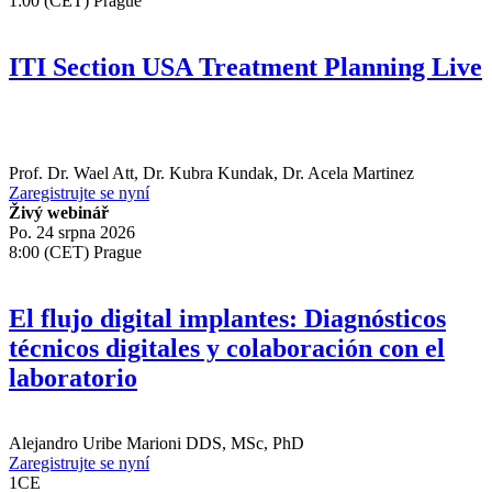
1:00 (CET) Prague
ITI Section USA Treatment Planning Live
Prof. Dr.
Wael Att
,
Dr.
Kubra Kundak
,
Dr.
Acela Martinez
Zaregistrujte se nyní
Živý webinář
Po. 24 srpna 2026
8:00 (CET) Prague
El flujo digital implantes: Diagnósticos
técnicos digitales y colaboración con el
laboratorio
Alejandro Uribe Marioni
DDS, MSc, PhD
Zaregistrujte se nyní
1
CE