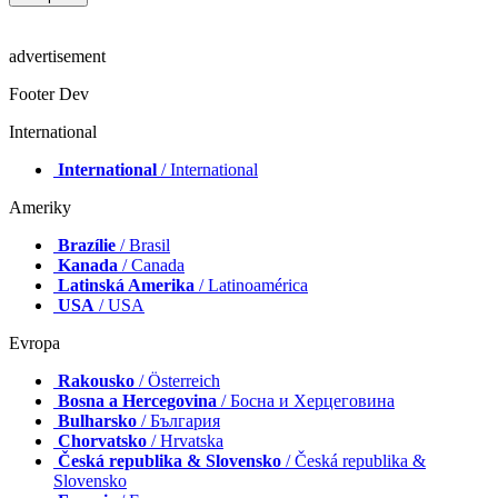
advertisement
Footer Dev
International
International
/ International
Ameriky
Brazílie
/ Brasil
Kanada
/ Canada
Latinská Amerika
/ Latinoamérica
USA
/ USA
Evropa
Rakousko
/ Österreich
Bosna a Hercegovina
/ Босна и Херцеговина
Bulharsko
/ България
Chorvatsko
/ Hrvatska
Česká republika & Slovensko
/ Česká republika &
Slovensko