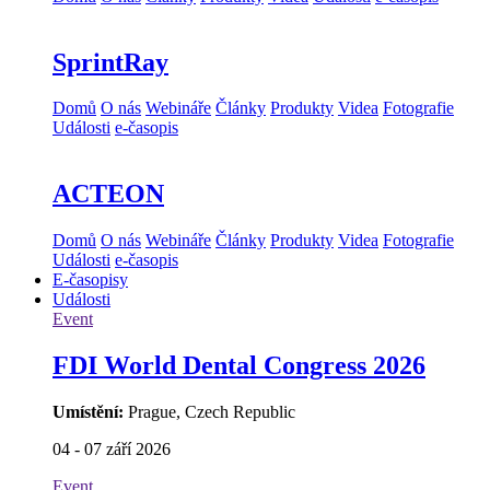
SprintRay
Domů
O nás
Webináře
Články
Produkty
Videa
Fotografie
Události
e-časopis
ACTEON
Domů
O nás
Webináře
Články
Produkty
Videa
Fotografie
Události
e-časopis
E-časopisy
Události
Event
FDI World Dental Congress 2026
Umístění:
Prague, Czech Republic
04 - 07 září 2026
Event