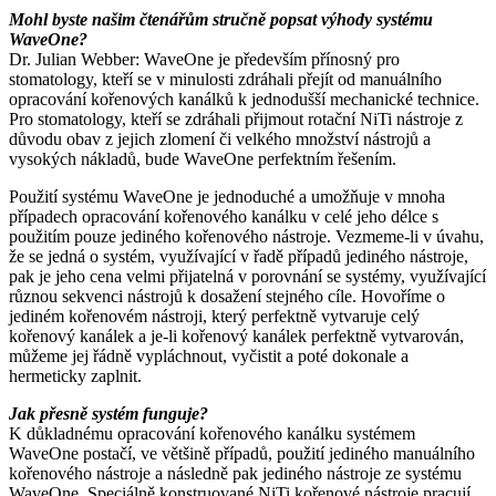
Mohl byste našim čtenářům stručně popsat výhody systému
WaveOne?
Dr. Julian Webber: WaveOne je především přínosný pro
stomatology, kteří se v minulosti zdráhali přejít od manuálního
opracování kořenových kanálků k jednodušší mechanické technice.
Pro stomatology, kteří se zdráhali přijmout rotační NiTi nástroje z
důvodu obav z jejich zlomení či velkého množství nástrojů a
vysokých nákladů, bude WaveOne perfektním řešením.
Použití systému WaveOne je jednoduché a umožňuje v mnoha
případech opracování kořenového kanálku v celé jeho délce s
použitím pouze jediného kořenového nástroje. Vezmeme-li v úvahu,
že se jedná o systém, využívající v řadě případů jediného nástroje,
pak je jeho cena velmi přijatelná v porovnání se systémy, využívající
různou sekvenci nástrojů k dosažení stejného cíle. Hovoříme o
jediném kořenovém nástroji, který perfektně vytvaruje celý
kořenový kanálek a je-li kořenový kanálek perfektně vytvarován,
můžeme jej řádně vypláchnout, vyčistit a poté dokonale a
hermeticky zaplnit.
Jak přesně systém funguje?
K důkladnému opracování kořenového kanálku systémem
WaveOne postačí, ve většině případů, použití jediného manuálního
kořenového nástroje a následně pak jediného nástroje ze systému
WaveOne. Speciálně konstruované NiTi kořenové nástroje pracují