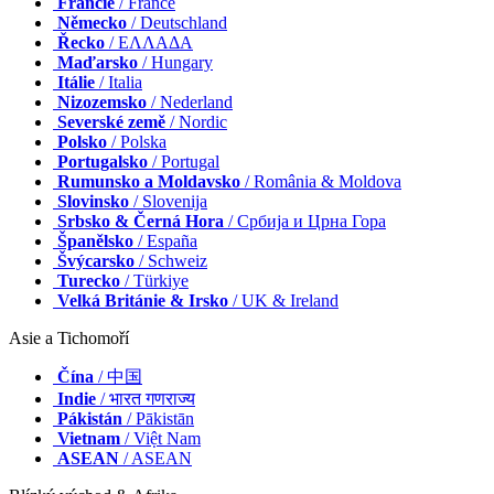
Francie
/ France
Německo
/ Deutschland
Řecko
/ ΕΛΛΑΔΑ
Maďarsko
/ Hungary
Itálie
/ Italia
Nizozemsko
/ Nederland
Severské země
/ Nordic
Polsko
/ Polska
Portugalsko
/ Portugal
Rumunsko a Moldavsko
/ România & Moldova
Slovinsko
/ Slovenija
Srbsko & Černá Hora
/ Србија и Црна Гора
Španělsko
/ España
Švýcarsko
/ Schweiz
Turecko
/ Türkiye
Velká Británie & Irsko
/ UK & Ireland
Asie a Tichomoří
Čína
/ 中国
Indie
/ भारत गणराज्य
Pákistán
/ Pākistān
Vietnam
/ Việt Nam
ASEAN
/ ASEAN