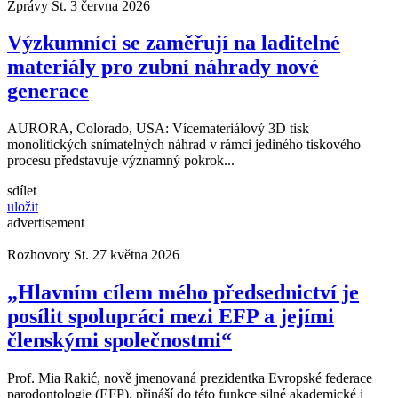
Zprávy
St. 3 června 2026
Výzkumníci se zaměřují na laditelné
materiály pro zubní náhrady nové
generace
AURORA, Colorado, USA: Vícemateriálový 3D tisk
monolitických snímatelných náhrad v rámci jediného tiskového
procesu představuje významný pokrok...
sdílet
uložit
advertisement
Rozhovory
St. 27 května 2026
„Hlavním cílem mého předsednictví je
posílit spolupráci mezi EFP a jejími
členskými společnostmi“
Prof. Mia Rakić, nově jmenovaná prezidentka Evropské federace
parodontologie (EFP), přináší do této funkce silné akademické i