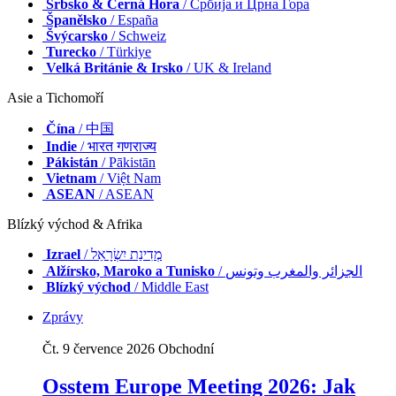
Srbsko & Černá Hora
/ Србија и Црна Гора
Španělsko
/ España
Švýcarsko
/ Schweiz
Turecko
/ Türkiye
Velká Británie & Irsko
/ UK & Ireland
Asie a Tichomoří
Čína
/ 中国
Indie
/ भारत गणराज्य
Pákistán
/ Pākistān
Vietnam
/ Việt Nam
ASEAN
/ ASEAN
Blízký východ & Afrika
Izrael
/ מְדִינַת יִשְׂרָאֵל
Alžírsko, Maroko a Tunisko
/ الجزائر والمغرب وتونس
Blízký východ
/ Middle East
Zprávy
Čt. 9 července 2026
Obchodní
Osstem Europe Meeting 2026: Jak