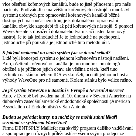
více ošetření kořenových kanálků, bude to jistě přínosem i pro naše
pacienty. Podíváte-li se na většinu kořenových nástrojů a množství
systémů určených pro opracování kořenových kanálků běžně
dostupných na současném trhu, je k dokonalému opracování
kanálku obvykle zapotřebí tří až pěti kořenových nástrojů. S pomocí
WaveOne ale k dosažení dokonalého tvaru stačí jeden kořenový
nástroj. Je to tak jednoduché! Je to jednoduché na pochopení,
jednoduché při použití a je jednoduché tuto metodu učit.
S jakými reakcemi na tento systém jste se dosud setkal?
Lidé byli koncepcí systému o jednom kořenovém nástroji nadšeni.
Ano, ošetření kořenového kanálku je pro mnoho stomatologů
obtížné a je příčinou jejich obav, ale většina z těch, kteří tuto
techniku na stánku během IDS vyzkoušeli, ocenili jednoduchost a
výhody WaveOne pro ně samotné. Kolem stánku bylo velice rušno.
Je již systém WaveOne k dostání v Evropě a Severní Americe?
Ano, v Evropě byl uveden na trh 10. února a v Severní Americe na
dubnovém zasedání americké endodontické společnosti (American
Association of Endodontists) v San Antoniu.
Budou se pořádat kurzy, na nichž by se mohli zubní lékaři
seznámit se systémem WaveOne?
Firma DENTSPLY Maillefer má skvělý program dalšího vzdělávání
a spolupracuje u různých příležitostí se všemi svými prodejci ze