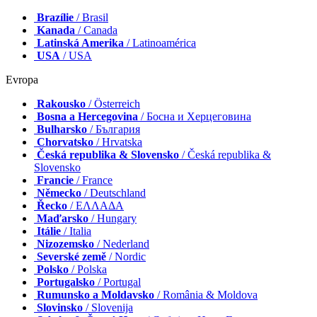
Brazílie
/ Brasil
Kanada
/ Canada
Latinská Amerika
/ Latinoamérica
USA
/ USA
Evropa
Rakousko
/ Österreich
Bosna a Hercegovina
/ Босна и Херцеговина
Bulharsko
/ България
Chorvatsko
/ Hrvatska
Česká republika & Slovensko
/ Česká republika &
Slovensko
Francie
/ France
Německo
/ Deutschland
Řecko
/ ΕΛΛΑΔΑ
Maďarsko
/ Hungary
Itálie
/ Italia
Nizozemsko
/ Nederland
Severské země
/ Nordic
Polsko
/ Polska
Portugalsko
/ Portugal
Rumunsko a Moldavsko
/ România & Moldova
Slovinsko
/ Slovenija