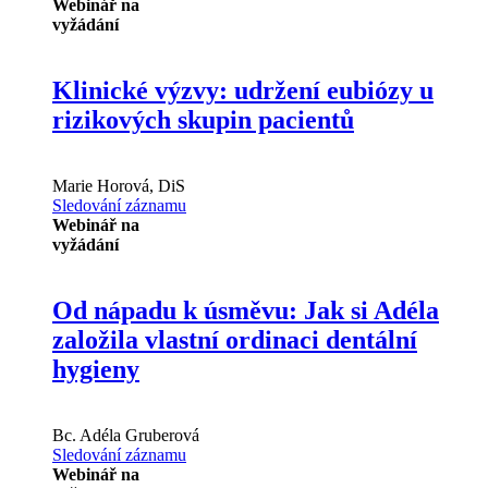
Webinář na
vyžádání
Klinické výzvy: udržení eubiózy u
rizikových skupin pacientů
Marie Horová, DiS
Sledování záznamu
Webinář na
vyžádání
Od nápadu k úsměvu: Jak si Adéla
založila vlastní ordinaci dentální
hygieny
Bc.
Adéla Gruberová
Sledování záznamu
Webinář na