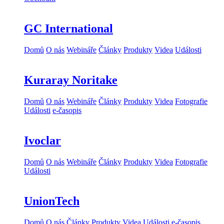
GC International
Domů
O nás
Webináře
Články
Produkty
Videa
Události
Kuraray Noritake
Domů
O nás
Webináře
Články
Produkty
Videa
Fotografie
Události
e-časopis
Ivoclar
Domů
O nás
Webináře
Články
Produkty
Videa
Fotografie
Události
UnionTech
Domů
O nás
Články
Produkty
Videa
Události
e-časopis