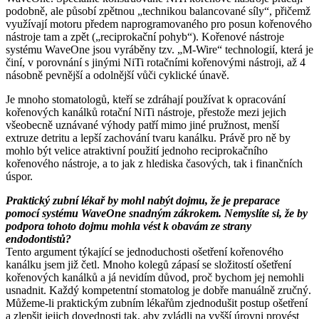
podobně, ale působí zpětnou „technikou balancované síly“, přičemž
využívají motoru předem naprogramovaného pro posun kořenového
nástroje tam a zpět („reciprokační pohyb“). Kořenové nástroje
systému WaveOne jsou vyráběny tzv. „M-Wire“ technologií, která je
činí, v porovnání s jinými NiTi rotačními kořenovými nástroji, až 4
násobně pevnější a odolnější vůči cyklické únavě.
Je mnoho stomatologů, kteří se zdráhají používat k opracování
kořenových kanálků rotační NiTi nástroje, přestože mezi jejich
všeobecně uznávané výhody patří mimo jiné pružnost, menší
extruze detritu a lepší zachování tvaru kanálku. Právě pro ně by
mohlo být velice atraktivní použití jednoho reciprokačního
kořenového nástroje, a to jak z hlediska časových, tak i finančních
úspor.
Praktický zubní lékař by mohl nabýt dojmu, že je preparace
pomocí systému WaveOne snadným zákrokem. Nemyslíte si, že by
podpora tohoto dojmu mohla vést k obavám ze strany
endodontistů?
Tento argument týkající se jednoduchosti ošetření kořenového
kanálku jsem již četl. Mnoho kolegů zápasí se složitostí ošetření
kořenových kanálků a já nevidím důvod, proč bychom jej nemohli
usnadnit. Každý kompetentní stomatolog je dobře manuálně zručný.
Můžeme-li praktickým zubním lékařům zjednodušit postup ošetření
a zlepšit jejich dovednosti tak, aby zvládli na vyšší úrovni provést