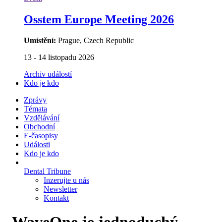
Osstem Europe Meeting 2026
Umístění:
Prague, Czech Republic
13 - 14 listopadu 2026
Archiv událostí
Kdo je kdo
Zprávy
Témata
Vzdělávání
Obchodní
E-časopisy
Události
Kdo je kdo
Dental Tribune
Inzerujte u nás
Newsletter
Kontakt