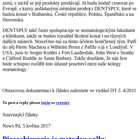
zemí, v nichž se její produkty prodávají. Já budu hodně cestovat po
Evropě, s kurzy pořádanými místními prodejci DENTSPLY, které se
budou konat v Bulharsku, České republice, Polsku, Španělsku a na
Slovensku.
DENTSPLY také často spolupracuje se stomatologickými fakultami
a klinikami, takže se budou rozsáhlá školení konat i na různých
dalších místech. WaveOne má za tímto účelem šestičlenný tým. Patří
do něj Pierre Machtou a Wilhelm Pertot z Paříže a já v Londýně. V
USA, jsou to Sergio Kuttler z Fort Lauderdale, John West z Seattlu
a Clifford Ruddle ze Santa Barbary. Takže doufáme, že nás šest
bude schopno rozšířit toto úžasné poselství mezi naše kolegy
stomatology.
Obrazovou dokumentaci k článku naleznete ve vydání DT č. 4/2011
To post a reply please
login
or
register
Související články
News
Pá. 5 května 2017
Piezochirurgie je metodou volby –