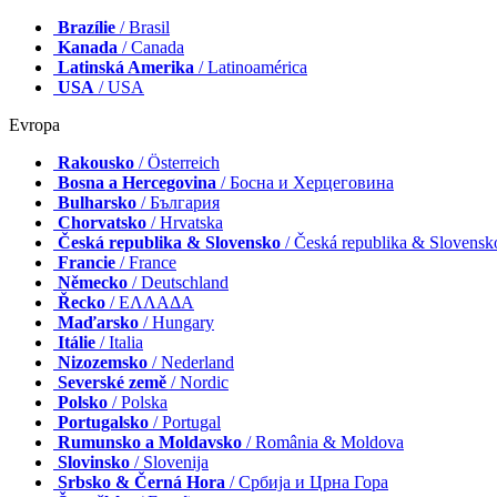
Brazílie
/ Brasil
Kanada
/ Canada
Latinská Amerika
/ Latinoamérica
USA
/ USA
Evropa
Rakousko
/ Österreich
Bosna a Hercegovina
/ Босна и Херцеговина
Bulharsko
/ България
Chorvatsko
/ Hrvatska
Česká republika & Slovensko
/ Česká republika & Slovensk
Francie
/ France
Německo
/ Deutschland
Řecko
/ ΕΛΛΑΔΑ
Maďarsko
/ Hungary
Itálie
/ Italia
Nizozemsko
/ Nederland
Severské země
/ Nordic
Polsko
/ Polska
Portugalsko
/ Portugal
Rumunsko a Moldavsko
/ România & Moldova
Slovinsko
/ Slovenija
Srbsko & Černá Hora
/ Србија и Црна Гора