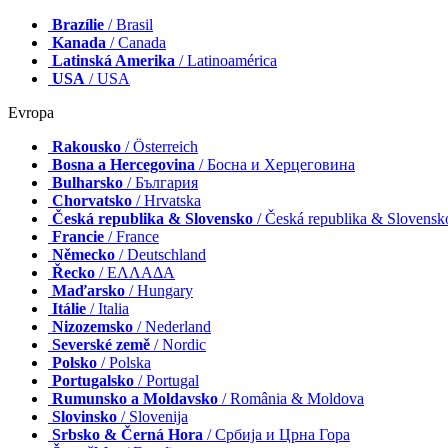
Brazílie
/ Brasil
Kanada
/ Canada
Latinská Amerika
/ Latinoamérica
USA
/ USA
Evropa
Rakousko
/ Österreich
Bosna a Hercegovina
/ Босна и Херцеговина
Bulharsko
/ България
Chorvatsko
/ Hrvatska
Česká republika & Slovensko
/ Česká republika & Slovensk
Francie
/ France
Německo
/ Deutschland
Řecko
/ ΕΛΛΑΔΑ
Maďarsko
/ Hungary
Itálie
/ Italia
Nizozemsko
/ Nederland
Severské země
/ Nordic
Polsko
/ Polska
Portugalsko
/ Portugal
Rumunsko a Moldavsko
/ România & Moldova
Slovinsko
/ Slovenija
Srbsko & Černá Hora
/ Србија и Црна Гора