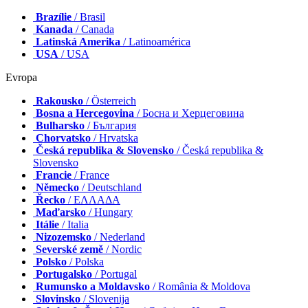
Brazílie
/ Brasil
Kanada
/ Canada
Latinská Amerika
/ Latinoamérica
USA
/ USA
Evropa
Rakousko
/ Österreich
Bosna a Hercegovina
/ Босна и Херцеговина
Bulharsko
/ България
Chorvatsko
/ Hrvatska
Česká republika & Slovensko
/ Česká republika &
Slovensko
Francie
/ France
Německo
/ Deutschland
Řecko
/ ΕΛΛΑΔΑ
Maďarsko
/ Hungary
Itálie
/ Italia
Nizozemsko
/ Nederland
Severské země
/ Nordic
Polsko
/ Polska
Portugalsko
/ Portugal
Rumunsko a Moldavsko
/ România & Moldova
Slovinsko
/ Slovenija