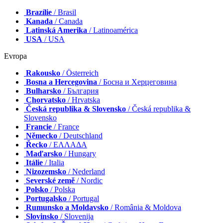
Brazílie
/ Brasil
Kanada
/ Canada
Latinská Amerika
/ Latinoamérica
USA
/ USA
Evropa
Rakousko
/ Österreich
Bosna a Hercegovina
/ Босна и Херцеговина
Bulharsko
/ България
Chorvatsko
/ Hrvatska
Česká republika & Slovensko
/ Česká republika &
Slovensko
Francie
/ France
Německo
/ Deutschland
Řecko
/ ΕΛΛΑΔΑ
Maďarsko
/ Hungary
Itálie
/ Italia
Nizozemsko
/ Nederland
Severské země
/ Nordic
Polsko
/ Polska
Portugalsko
/ Portugal
Rumunsko a Moldavsko
/ România & Moldova
Slovinsko
/ Slovenija