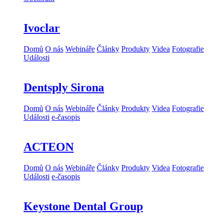
Ivoclar
Domů
O nás
Webináře
Články
Produkty
Videa
Fotografie
Události
Dentsply Sirona
Domů
O nás
Webináře
Články
Produkty
Videa
Fotografie
Události
e-časopis
ACTEON
Domů
O nás
Webináře
Články
Produkty
Videa
Fotografie
Události
e-časopis
Keystone Dental Group