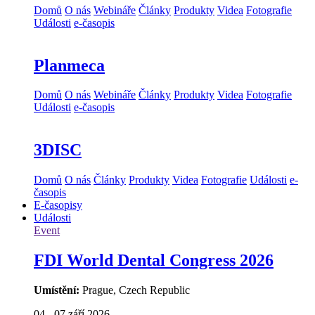
Domů
O nás
Webináře
Články
Produkty
Videa
Fotografie
Události
e-časopis
Planmeca
Domů
O nás
Webináře
Články
Produkty
Videa
Fotografie
Události
e-časopis
3DISC
Domů
O nás
Články
Produkty
Videa
Fotografie
Události
e-
časopis
E-časopisy
Události
Event
FDI World Dental Congress 2026
Umístění:
Prague, Czech Republic
04 - 07 září 2026