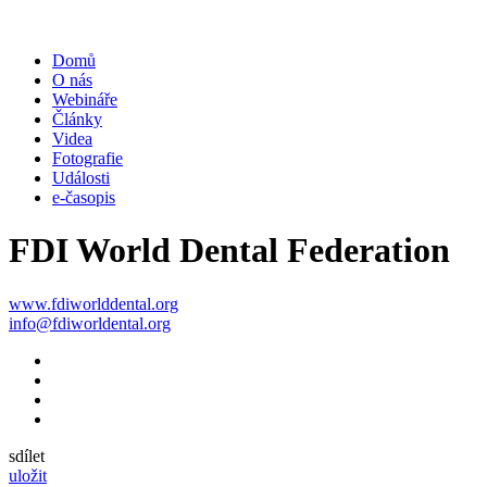
Domů
O nás
Webináře
Články
Videa
Fotografie
Události
e-časopis
FDI World Dental Federation
www.fdiworlddental.org
info@fdiworldental.org
sdílet
uložit