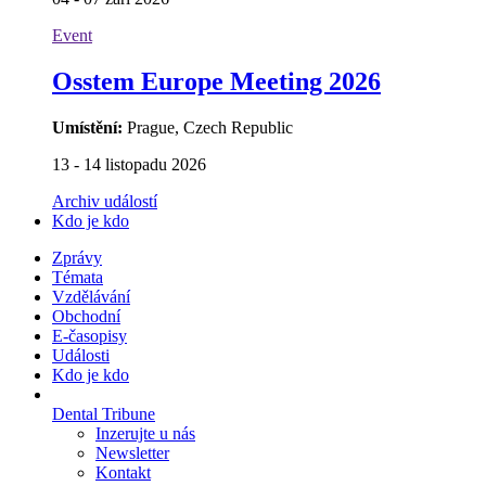
Event
Osstem Europe Meeting 2026
Umístění:
Prague, Czech Republic
13 - 14 listopadu 2026
Archiv událostí
Kdo je kdo
Zprávy
Témata
Vzdělávání
Obchodní
E-časopisy
Události
Kdo je kdo
Dental Tribune
Inzerujte u nás
Newsletter
Kontakt