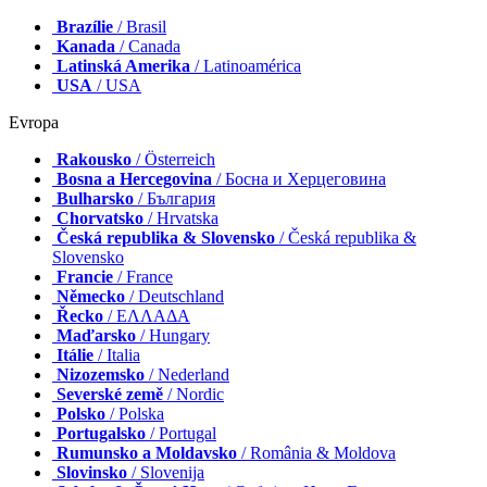
Brazílie
/ Brasil
Kanada
/ Canada
Latinská Amerika
/ Latinoamérica
USA
/ USA
Evropa
Rakousko
/ Österreich
Bosna a Hercegovina
/ Босна и Херцеговина
Bulharsko
/ България
Chorvatsko
/ Hrvatska
Česká republika & Slovensko
/ Česká republika &
Slovensko
Francie
/ France
Německo
/ Deutschland
Řecko
/ ΕΛΛΑΔΑ
Maďarsko
/ Hungary
Itálie
/ Italia
Nizozemsko
/ Nederland
Severské země
/ Nordic
Polsko
/ Polska
Portugalsko
/ Portugal
Rumunsko a Moldavsko
/ România & Moldova
Slovinsko
/ Slovenija