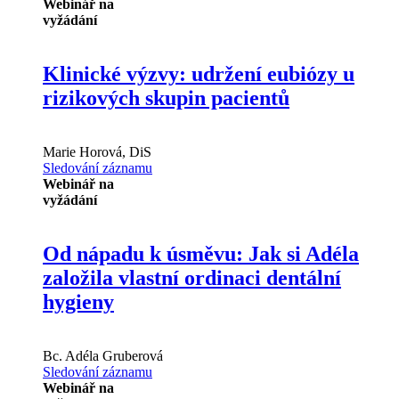
Webinář na
vyžádání
Klinické výzvy: udržení eubiózy u
rizikových skupin pacientů
Marie Horová, DiS
Sledování záznamu
Webinář na
vyžádání
Od nápadu k úsměvu: Jak si Adéla
založila vlastní ordinaci dentální
hygieny
Bc.
Adéla Gruberová
Sledování záznamu
Webinář na