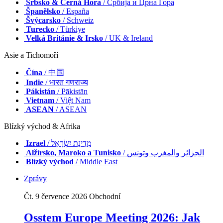
Srbsko & Černá Hora
/ Србија и Црна Гора
Španělsko
/ España
Švýcarsko
/ Schweiz
Turecko
/ Türkiye
Velká Británie & Irsko
/ UK & Ireland
Asie a Tichomoří
Čína
/ 中国
Indie
/ भारत गणराज्य
Pákistán
/ Pākistān
Vietnam
/ Việt Nam
ASEAN
/ ASEAN
Blízký východ & Afrika
Izrael
/ מְדִינַת יִשְׂרָאֵל
Alžírsko, Maroko a Tunisko
/ الجزائر والمغرب وتونس
Blízký východ
/ Middle East
Zprávy
Čt. 9 července 2026
Obchodní
Osstem Europe Meeting 2026: Jak