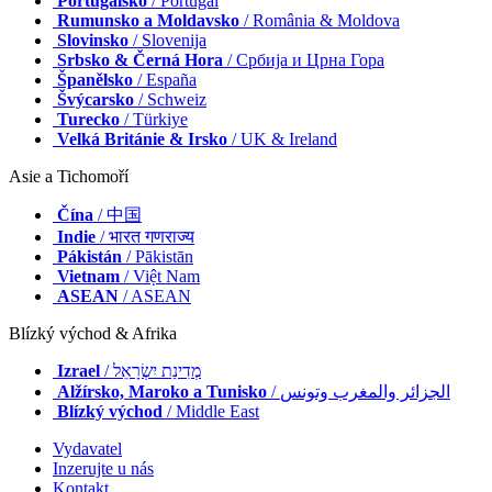
Portugalsko
/ Portugal
Rumunsko a Moldavsko
/ România & Moldova
Slovinsko
/ Slovenija
Srbsko & Černá Hora
/ Србија и Црна Гора
Španělsko
/ España
Švýcarsko
/ Schweiz
Turecko
/ Türkiye
Velká Británie & Irsko
/ UK & Ireland
Asie a Tichomoří
Čína
/ 中国
Indie
/ भारत गणराज्य
Pákistán
/ Pākistān
Vietnam
/ Việt Nam
ASEAN
/ ASEAN
Blízký východ & Afrika
Izrael
/ מְדִינַת יִשְׂרָאֵל
Alžírsko, Maroko a Tunisko
/ الجزائر والمغرب وتونس
Blízký východ
/ Middle East
Vydavatel
Inzerujte u nás
Kontakt