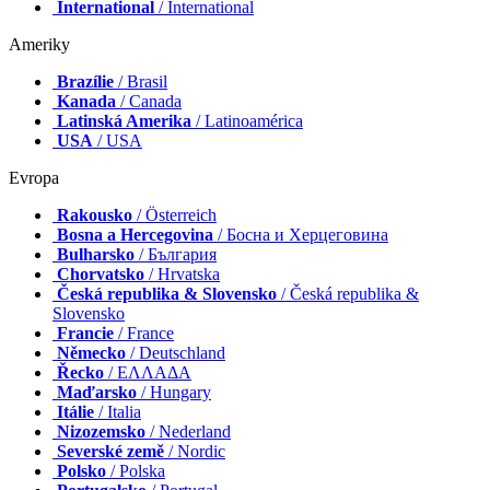
International
/ International
Ameriky
Brazílie
/ Brasil
Kanada
/ Canada
Latinská Amerika
/ Latinoamérica
USA
/ USA
Evropa
Rakousko
/ Österreich
Bosna a Hercegovina
/ Босна и Херцеговина
Bulharsko
/ България
Chorvatsko
/ Hrvatska
Česká republika & Slovensko
/ Česká republika &
Slovensko
Francie
/ France
Německo
/ Deutschland
Řecko
/ ΕΛΛΑΔΑ
Maďarsko
/ Hungary
Itálie
/ Italia
Nizozemsko
/ Nederland
Severské země
/ Nordic
Polsko
/ Polska