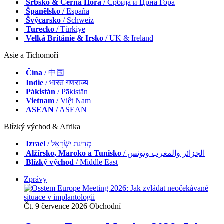
Srbsko & Černá Hora
/ Србија и Црна Гора
Španělsko
/ España
Švýcarsko
/ Schweiz
Turecko
/ Türkiye
Velká Británie & Irsko
/ UK & Ireland
Asie a Tichomoří
Čína
/ 中国
Indie
/ भारत गणराज्य
Pákistán
/ Pākistān
Vietnam
/ Việt Nam
ASEAN
/ ASEAN
Blízký východ & Afrika
Izrael
/ מְדִינַת יִשְׂרָאֵל
Alžírsko, Maroko a Tunisko
/ الجزائر والمغرب وتونس
Blízký východ
/ Middle East
Zprávy
Čt. 9 července 2026
Obchodní