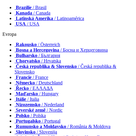
Brazílie
/ Brasil
Kanada
/ Canada
Latinská Amerika
/ Latinoamérica
USA
/ USA
Evropa
Rakousko
/ Österreich
Bosna a Hercegovina
/ Босна и Херцеговина
Bulharsko
/ България
Chorvatsko
/ Hrvatska
Česká republika & Slovensko
/ Česká republika &
Slovensko
Francie
/ France
Německo
/ Deutschland
Řecko
/ ΕΛΛΑΔΑ
Maďarsko
/ Hungary
Itálie
/ Italia
Nizozemsko
/ Nederland
Severské země
/ Nordic
Polsko
/ Polska
Portugalsko
/ Portugal
Rumunsko a Moldavsko
/ România & Moldova
Slovinsko
/ Slovenija