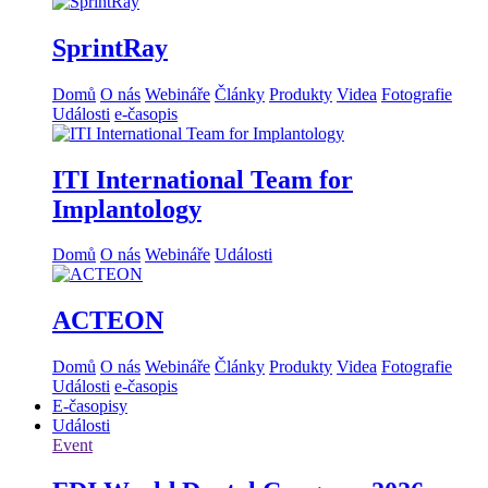
SprintRay
Domů
O nás
Webináře
Články
Produkty
Videa
Fotografie
Události
e-časopis
ITI International Team for
Implantology
Domů
O nás
Webináře
Události
ACTEON
Domů
O nás
Webináře
Články
Produkty
Videa
Fotografie
Události
e-časopis
E-časopisy
Události
Event