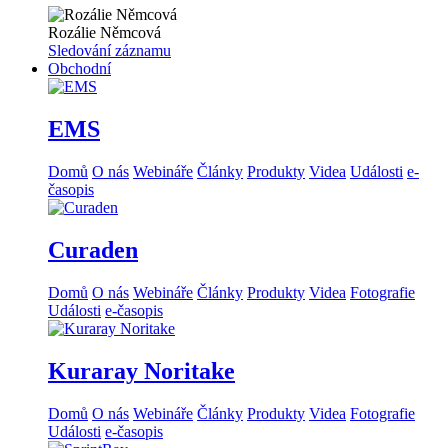
Rozálie Němcová
Sledování záznamu
Obchodní
EMS
Domů
O nás
Webináře
Články
Produkty
Videa
Události
e-
časopis
Curaden
Domů
O nás
Webináře
Články
Produkty
Videa
Fotografie
Události
e-časopis
Kuraray Noritake
Domů
O nás
Webináře
Články
Produkty
Videa
Fotografie
Události
e-časopis