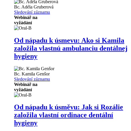
Bc.
Adéla Gruberová
Sledování záznamu
Webinář na
vyžádání
Od nápadu k úsmevu: Ako si Kamila
založila vlastnú ambulanciu dentálnej
hygieny
Bc.
Kamila Genšor
Sledování záznamu
Webinář na
vyžádání
Od nápadu k úsměvu: Jak si Rozálie
založila vlastní ordinace dentální
hygieny