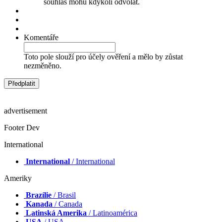
souhlas mohu kdykoli odvolat.
Komentáře
Toto pole slouží pro účely ověření a mělo by zůstat
nezměněno.
advertisement
Footer Dev
International
International
/ International
Ameriky
Brazílie
/ Brasil
Kanada
/ Canada
Latinská Amerika
/ Latinoamérica
USA
/ USA