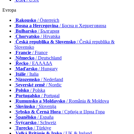
Evropa
Rakousko
/ Österreich
Bosna a Hercegovina
/ Босна и Херцеговина
Bulharsko
/ България
Chorvatsko
/ Hrvatska
Česká republika & Slovensko
/ Česká republika &
Slovensko
Francie
/ France
Německo
/ Deutschland
Řecko
/ ΕΛΛΑΔΑ
Maďarsko
/ Hungary
Itálie
/ Italia
Nizozemsko
/ Nederland
Severské země
/ Nordic
Polsko
/ Polska
Portugalsko
/ Portugal
Rumunsko a Moldavsko
/ România & Moldova
Slovinsko
/ Slovenija
Srbsko & Černá Hora
/ Србија и Црна Гора
Španělsko
/ España
Švýcarsko
/ Schweiz
Turecko
/ Türkiye
Velká Británie & Irsko
/ UK & Ireland