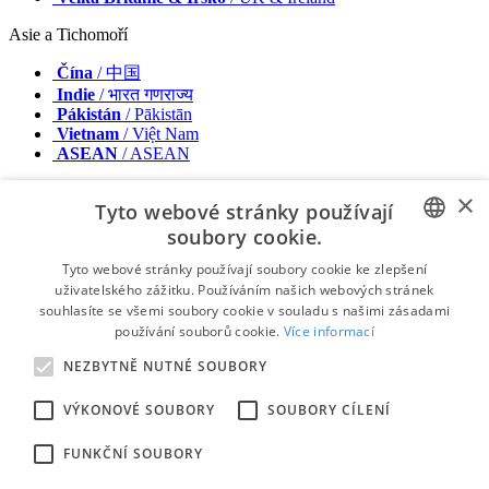
Asie a Tichomoří
Čína
/ 中国
Indie
/ भारत गणराज्य
Pákistán
/ Pākistān
Vietnam
/ Việt Nam
ASEAN
/ ASEAN
Blízký východ & Afrika
×
Tyto webové stránky používají
Izrael
/ מְדִינַת יִשְׂרָאֵל
soubory cookie.
Alžírsko, Maroko a Tunisko
/ الجزائر والمغرب وتونس
ENGLISH
Blízký východ
/ Middle East
Tyto webové stránky používají soubory cookie ke zlepšení
uživatelského zážitku. Používáním našich webových stránek
FRENCH
Vydavatel
souhlasíte se všemi soubory cookie v souladu s našimi zásadami
Inzerujte u nás
používání souborů cookie.
Více informací
GERMAN
Kontakt
Podmínky a pravidla
NEZBYTNĚ NUTNÉ SOUBORY
ROMANIAN
Imprint
Zásady ochrany osobních údajů
VÝKONOVÉ SOUBORY
SOUBORY CÍLENÍ
PORTUGUESE
© 2026 - Všechna práva vyhrazena – Dental Tribune International
BULGARIAN
FUNKČNÍ SOUBORY
CROATIAN